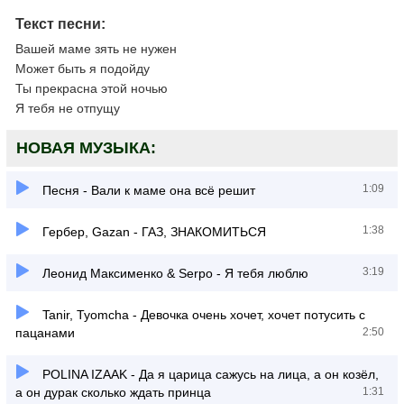
Текст песни:
Вашей маме зять не нужен
Может быть я подойду
Ты прекрасна этой ночью
Я тебя не отпущу
НОВАЯ МУЗЫКА:
1:09
Песня - Вали к маме она всё решит
1:38
Гербер, Gazan - ГАЗ, ЗНАКОМИТЬСЯ
3:19
Леонид Максименко & Serpo - Я тебя люблю
Tanir, Tyomcha - Девочка очень хочет, хочет потусить с
пацанами
2:50
POLINA IZAAK - Да я царица сажусь на лица, а он козёл,
а он дурак сколько ждать принца
1:31