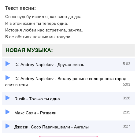
Текст песни:
Свою судьбу испил я, как вино до дна.
И в этой жизни ты теперь одна.
История любви нас встретила, зажгла.
В ее обятиях нежных мы тонули.
НОВАЯ МУЗЫКА:
5:03
DJ Andrey Naplekov - Другая жизнь
DJ Andrey Naplekov - Встану раньше солнца пока город
спит в тени
5:03
3:26
Rusik - Только ты одна
2:35
Макс Саян - Развели
3:27
Джоззи, Сосо Павлиашвили - Ангелы