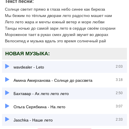
Текст песни:
Солнце светит прямо в глаза небо синее как бирюза
Мы бежим по тёплым дворам лето радостно машет нам
Лето лето жара и мечты южный ветер и море любви
Танцы ночью до самой зари лето в сердце своём сохрани
Мороженое тает в руках смех друзей звучит во дворах
Велосипед и музыка вдаль это время солнечный рай
НОВАЯ МУЗЫКА:
2:03
wavdealer - Leto
3:18
Амина Амирханова - Солнце до рассвета
2:50
Бахтавар - Ах лето лето лето
3:07
Ольга Серябкина - На лето
2:33
Jaschka - Наше лето