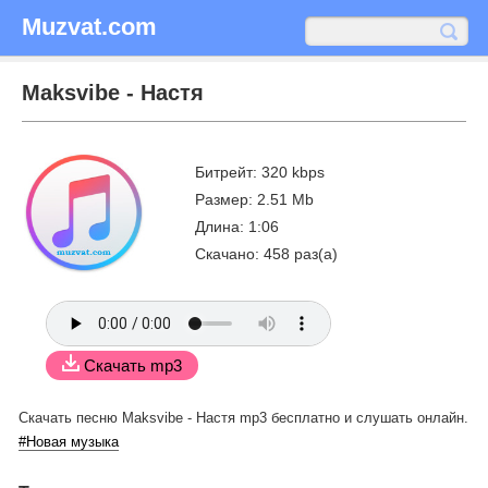
Muzvat.com
Maksvibe - Настя
Битрейт: 320 kbps
Размер: 2.51 Mb
Длина: 1:06
Скачано: 458 раз(а)
Скачать mp3
Скачать песню Maksvibe - Настя mp3 бесплатно
и слушать онлайн.
#Новая музыка