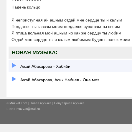
Надень кольцо
Я неприступная ай ашкым отдай мне сердце ты и калым
Поддался ты глазам моим поддался чувствам ты своим
Я птица вольная мой ашкым но как же сердцу ты любим
Отдай мне сердце ты и калым любимым будешь навек моим
НОВАЯ МУЗЫКА:
Ажай Абакарова - Хабиби
Ажай Абакарова, Асик Набиев - Она моя
Muzvat.com
Новая музыка
Популярная музыка
©
|
|
muzvat@mail.ru
E-mail: