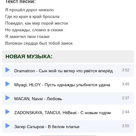
Текст песни:
Я прошёл дорог немало
Где из края в край бросала
Повидал, как мир порой жесток
Но однажды, словно в сказке
Я заметил твои глазки
Взломан сердце был тобой замок
НОВАЯ МУЗЫКА:
3:52
Dramatron - Сын мой ты ветер что рвётся вперёд
3:45
Miyagi, HLOY - Пусть однажды улыбнется удача
2:37
MACAN, Navai - Любовь
2:44
ZADONSKAYA, TANCUI, HitBeat - С новым годом
3:55
Загир Сатыров - В белом платье