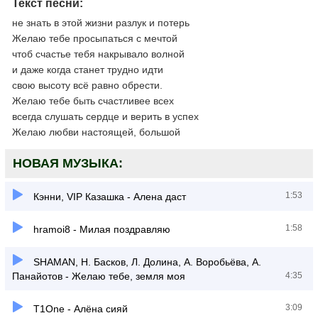
Текст песни:
не знать в этой жизни разлук и потерь
Желаю тебе просыпаться с мечтой
чтоб счастье тебя накрывало волной
и даже когда станет трудно идти
свою высоту всё равно обрести.
Желаю тебе быть счастливее всех
всегда слушать сердце и верить в успех
Желаю любви настоящей, большой
НОВАЯ МУЗЫКА:
1:53
Кэнни, VIP Казашка - Алена даст
1:58
hramoi8 - Милая поздравляю
SHAMAN, Н. Басков, Л. Долина, А. Воробьёва, А.
Панайотов - Желаю тебе, земля моя
4:35
3:09
T1One - Алёна сияй