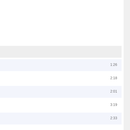
1:26
2:18
2:01
3:19
2:33