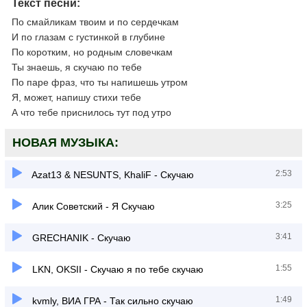
Текст песни:
По смайликам твоим и по сердечкам
И по глазам с густинкой в глубине
По коротким, но родным словечкам
Ты знаешь, я скучаю по тебе
По паре фраз, что ты напишешь утром
Я, может, напишу стихи тебе
А что тебе приснилось тут под утро
НОВАЯ МУЗЫКА:
2:53
Azat13 & NESUNTS, KhaliF - Скучаю
3:25
Алик Советский - Я Скучаю
3:41
GRECHANIK - Скучаю
1:55
LKN, OKSII - Скучаю я по тебе скучаю
1:49
kvmly, ВИА ГРА - Так cильно скучаю