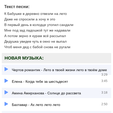
Текст песни:
К Бабушке в деревно отвезли на лето
Даже не спросили а хочу я это
В первый день в колодце утопил сандали
Мне под зад ладошкой тут же надавали
А потом зерно я курам всё рассыпал
Дедушка увидев чуть в окно не выпал
Чтоб меня дед с бабой снова не ругали
НОВАЯ МУЗЫКА:
Чертов романтик - Лето в твоей жизни лето в твоём доме
3:29
3:45
Елена - Когда тебе за шестьдесят
3:18
Амина Амирханова - Солнце до рассвета
2:50
Бахтавар - Ах лето лето лето