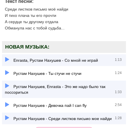
Текст песни:
Среди листков письмо моё найди
И тихо плача ты его прочти
А сердце ты другому отдала
Обманула нас с тобой судьба...
НОВАЯ МУЗЫКА:
1:13
Enrasta, Рустам Нахушев - Со мной не играй
1:24
Рустам Нахушев - Ты стучи не стучи
Рустам Нахушев, Enrasta - Это же надо было так
поссориться
1:33
2:54
Рустам Нахушев - Девочка пай I can fly
1:28
Рустам Нахушев - Среди листков письмо мое найди