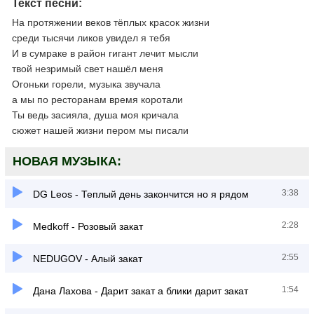
Текст песни:
На протяжении веков тёплых красок жизни
среди тысячи ликов увидел я тебя
И в сумраке в район гигант лечит мысли
твой незримый свет нашёл меня
Огоньки горели, музыка звучала
а мы по ресторанам время коротали
Ты ведь засияла, душа моя кричала
сюжет нашей жизни пером мы писали
НОВАЯ МУЗЫКА:
3:38
DG Leos - Теплый день закончится но я рядом
2:28
Medkoff - Розовый закат
2:55
NEDUGOV - Алый закат
1:54
Дана Лахова - Дарит закат а блики дарит закат