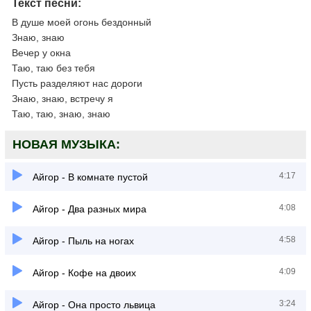
Текст песни:
В душе моей огонь бездонный
Знаю, знаю
Вечер у окна
Таю, таю без тебя
Пусть разделяют нас дороги
Знаю, знаю, встречу я
Таю, таю, знаю, знаю
НОВАЯ МУЗЫКА:
4:17
Айгор - В комнате пустой
4:08
Айгор - Два разных мира
4:58
Айгор - Пыль на ногах
4:09
Айгор - Кофе на двоих
3:24
Айгор - Она просто львица